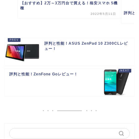
【おすすめ】2万～3万円台で買える！格安スマホ 5機
種
評判と性
2022年5月11日
評判と性能！ASUS ZenPad 10 Z300CLレビ
ュー！
評判と性能！ZenFone Goレビュー！