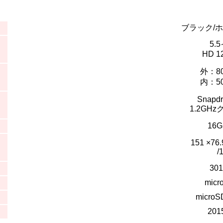
ブラック/
5.
HD 1
外：8
内：5
Snapdr
1.2GH
16G
151 ×76.
/
30
micr
micr
20