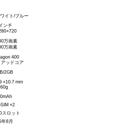
ホワイト/ブルー
5インチ
280×720
00万画素
00万画素
agon 400
zクアッドコア
B/2GB
9 ×10.7 mm
160g
10mAh
oSIM ×2
oSDスロット
15年8月