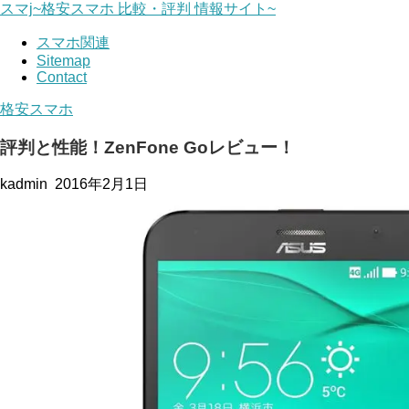
スマj~格安スマホ 比較・評判 情報サイト~
スマホ関連
Sitemap
Contact
格安スマホ
評判と性能！ZenFone Goレビュー！
kadmin
2016年2月1日