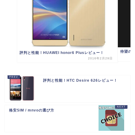
待望のXi
評判と性能！HUAWEI honor6 Plusレビュー！
2016年2月29日
評判と性能！HTC Desire 626レビュー！
格安SIM / mnvoの選び方