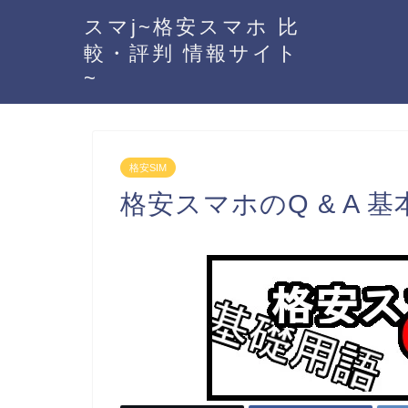
スマj~格安スマホ 比
較・評判 情報サイト
~
格安SIM
格安スマホのQ & A