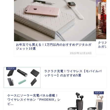
クリス
お年玉でも買える！1万円以内のおすすめデジタルガ
ルガジ
ジェット10選
2022年12月10日
ラクラク充電！ワイヤレス【モバイルバ
ッテリー】のおすすめ5選
ケースにソーラー充電パネル搭載！
ワイヤレスイヤホン「PHOENIX」レ
ビ...