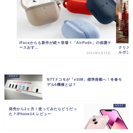
iFaceからも新作が続々登場！「AirPods」の保護ケ
ースおす...
クリス
ルガジ
2023年2月13日
NTTドコモが「eSIM」標準搭載へ！冬春モ
デル6機種とは？
発売から2ヶ月！使ってみたらどうだっ
た？iPhone14 レビュー