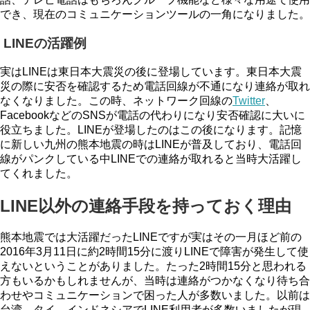
でき、現在のコミュニケーションツールの一角になりました。
LINEの活躍例
実はLINEは東日本大震災の後に登場しています。東日本大震
災の際に安否を確認するため電話回線が不通になり連絡が取れ
なくなりました。この時、ネットワーク回線の
Twitter
、
FacebookなどのSNSが電話の代わりになり安否確認に大いに
役立ちました。LINEが登場したのはこの後になります。記憶
に新しい九州の熊本地震の時はLINEが普及しており、電話回
線がパンクしている中LINEでの連絡が取れると当時大活躍し
てくれました。
LINE以外の連絡手段を持っておく理由
熊本地震では大活躍だったLINEですが実はその一月ほど前の
2016年3月11日に約2時間15分に渡りLINEで障害が発生して使
えないということがありました。たった2時間15分と思われる
方もいるかもしれませんが、当時は連絡がつかなくなり待ち合
わせやコミュニケーションで困った人が多数いました。以前は
台湾、タイ、インドネシアでLINE利用者が多数いましたが現