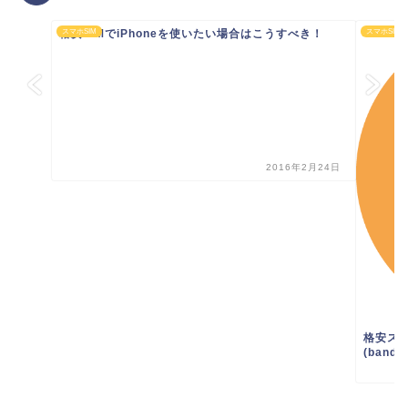
格安SIMでiPhoneを使いたい場合はこうすべき！
スマホSIM
スマホSIM
2016年2月24日
格安スマ
(band)