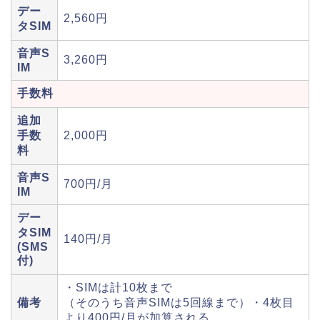
デー
2,560円
タSIM
音声S
3,260円
IM
手数料
追加
手数
2,000円
料
音声S
700円/月
IM
デー
タSIM
140円/月
(SMS
付)
・SIMは計10枚まで
備考
（そのうち音声SIMは5回線まで）・4枚目
より400円/月が加算される