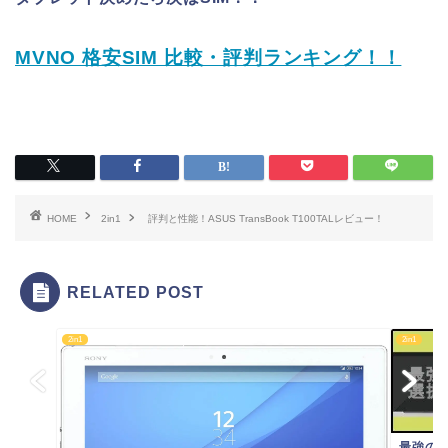
MVNO 格安SIM 比較・評判ランキング！！
HOME
2in1
評判と性能！ASUS TransBook T100TALレビュー！
RELATED POST
2in1
2in1
最強の選